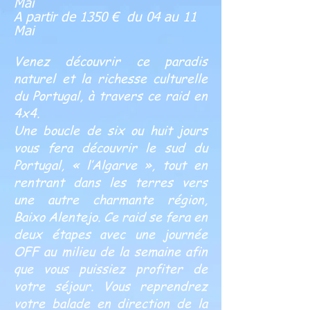
Mai
A partir de 1350 € du 04 au 11
Mai
Venez découvrir ce paradis
naturel et la richesse culturelle
du Portugal, à travers ce raid en
4x4.
Une boucle de six ou huit jours
vous fera découvrir le sud du
Portugal, « l’Algarve », tout en
rentrant dans les terres vers
une autre charmante région,
Baixo Alentejo. Ce raid se fera en
deux étapes avec une journée
OFF au milieu de la semaine afin
que vous puissiez profiter de
votre séjour. Vous reprendrez
votre balade en direction de la