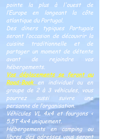
pointe la plus à l'ouest de
l’Europe en longeant la côte
atlantique du Portugal.
Des diners typiques Portugais
seront l’occasion de découvrir la
cuisine traditionnelle et de
partager un moment de détente
avant de rejoindre vos
hébergements.
Vos déplacements se feront au
Road-Book
en individuel ou en
groupe de 2 à 3 véhicules, vous
pourrez aussi suivre une
personne de l’organisation.
Véhicules VL 4x4 et fourgons <
5.5T 4x4 uniquement.
Hébergements en camping ou
libres, des adresses vous seront