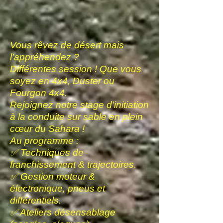
Vous rêvez de désert mais
l’appréhendez ?
Différentes session ! Que vous
soyez en 4x4, Duster ou
Fourgon 4x4.
Rejoignez notre stage d'initiation
à la conduite sur sable en plein
cœur du Sahara !
Au programme :
✅ Techniques de
franchissement & trajectoires.
✅ Gestion moteur &
électronique, pneus et
différentiels.
✅ Ateliers désensablage