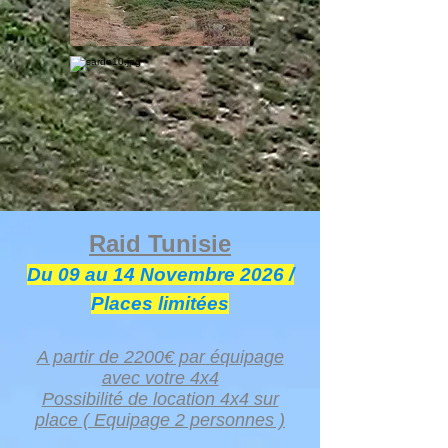
Raid Tunisie
Du 09 au 14 Novembre
2026
/
Places limitées​
A partir de 2200€ par équipage
avec votre 4x4
Possibilité de location 4x4 sur
place ( Equipage 2 personnes )