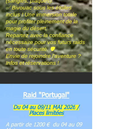
(sangles, plaques).
✅ Bivouac sous les étoiles
inclus ! Une immersion totale
pour profiter pleinement de la
magie du désert.
Repartez avec la confiance
nécessaire pour vos futurs raids
en toute sécurité. 🛡️
Envie de rejoindre l'aventure ?
Infos et réservations !
Raid "Portugal"
Du 04 au 09/11 MAI
2026
/
Places limitées​
A partir de 1200 € du 04 au 09