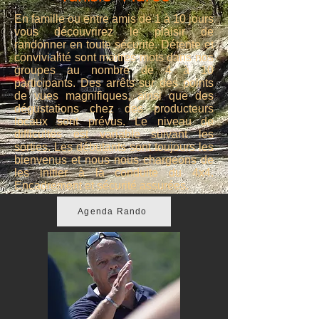
En famille ou entre amis de 1 à 10 jours
vous découvrirez le plaisir de
randonner en toute sécurité. Détente et
convivialité sont maitres mots dans nos
groupes au nombre de 4 à 10
participants.
Des arrêts sur des points
de vues magnifiques, ainsi que des
dégustations chez des producteurs
locaux sont prévus.
Le niveau de
difficultés est variable suivant les
sorties.
Les débutants sont toujours les
bienvenus et nous nous chargeons de
les initier à la conduite du 4x4.
Encadrement et sécurité assurées.
Agenda Rando