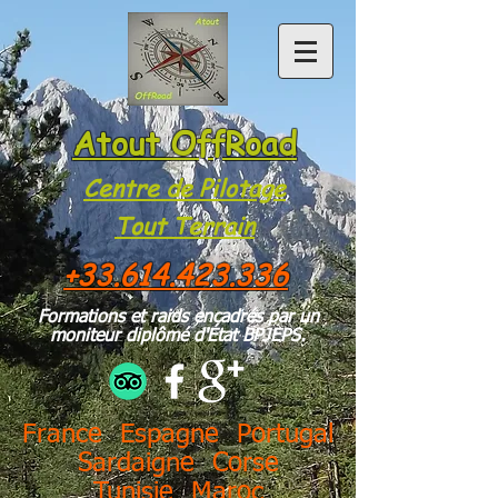
Atout OffRoad
Centre de Pilotage
Tou
t Te
rrain
+33.614.423.336
Formations et raids encadrés par un
moniteur diplômé d'État BPJEPS.
France Espagne Portugal
Sardaigne Corse
Tunisie Maroc